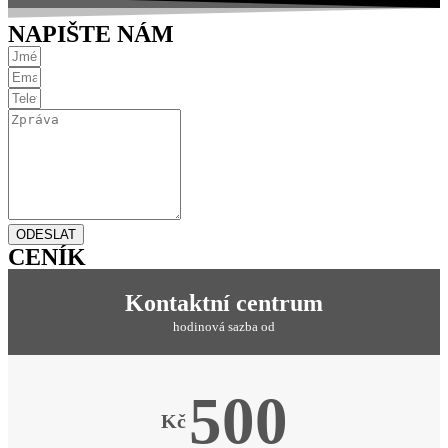
NAPIŠTE NÁM
ODESLAT
CENÍK
Kontaktní centrum
hodinová sazba od
500
Kč