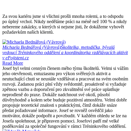
Za svou kariéru jsme si všichni prošli mnoha rolemi, a to odspodu
po úplný vrchol. Nikdy neděláme práci na méně než 100 % a nikdy
nebereme zakázky, u kterých si nejsme jisti, že dokážeme vyhovět
požadavkům našich klientů.
Michaela Bednářová (Vávrová)
Školitelka, metodička, bývalá
vedoucí Tréninkového oddělení a koordinátorka vzdělávacích aktivit
v ePojisteni.cz
Read More
Josef byl velmi cenným členem mého týmu školitelů. Velmi si vážím
jeho otevřenosti, entuziasmu pro výkon svěřených aktivit a
neutuchající chuti se neustále vzdělávat a pracovat na svém osobním
rozvoji. Zadanou práci plní vždy svědomitě, proaktivně si vyžaduje
zpětnou vazbu a doporučení pro zkvalitnění své práce uplatňuje
neprodleně do praxe. Dokáže nadchnout své okolí, působí
důvěryhodně a kolem sebe buduje pozitivní atmosféru. Velmi dobře
propojuje teoretické znalosti s praktickými, čímž dokáže snáze
předat požadované informace. Josef se rovněž osvědčil jako
motivátor, dokáže podpořit a povzbudit. V každém ohledu se lze na
Josefa spolehnout, je připraven pomoci. Josefovi patří mé velké
poděkování za společné fungování v rámci Tréninkového oddělení.