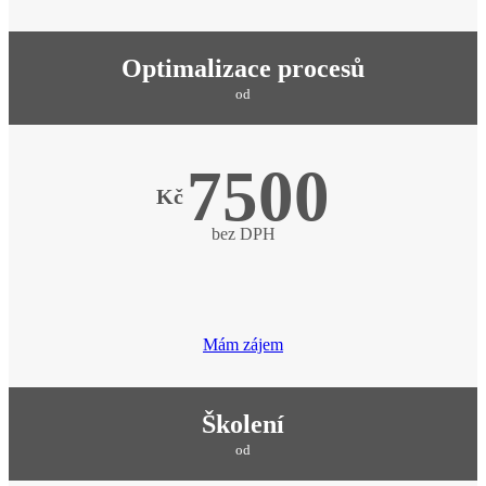
Optimalizace procesů
od
7500
Kč
bez DPH
Mám zájem
Školení
od