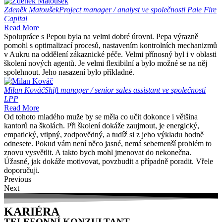
Zdeněk Matoušek
Project manager / analyst ve společnosti Pale Fire
Capital
Read More
Spolupráce s Pepou byla na velmi dobré úrovni. Pepa výrazně
pomohl s optimalizací procesů, nastavením kontrolních mechanizmů
v Aukru na oddělení zákaznické péče. Velmi přínosný byl i v oblasti
školení nových agentů. Je velmi flexibilní a bylo možné se na něj
spolehnout. Jeho nasazení bylo příkladné.
Milan Kováč
Shift manager / senior sales assistant ve společnosti
LPP
Read More
Od tohoto mladého muže by se měla co učit dokonce i většina
kantorů na školách. Při školení dokáže zaujmout, je energický,
empatický, vtipný, zodpovědný, a tudíž si z jeho výkladu hodně
odnesete. Pokud vám není něco jasné, nemá sebemenší problém to
znovu vysvětlit. A takto bych mohl jmenovat do nekonečna.
Úžasné, jak dokáže motivovat, povzbudit a případně poradit. Vřele
doporučuji.
Previous
Next
KARIÉRA
TELEFONNÍ KONZULTANT